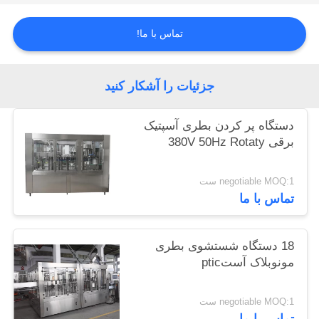
PRIVACY
تماس با ما!
POLICY
جزئیات را آشکار کنید
دستگاه پر کردن بطری آسپتیک
برقی 380V 50Hz Rotaty
negotiable MOQ:1 ست
تماس با ما
18 دستگاه شستشوی بطری
مونوبلاک آستptic
negotiable MOQ:1 ست
تماس با ما