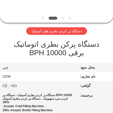
کیفیت
با
ما
دستگاه پر کردن بطری های آسپتیک
تماس
دستگاه پرکن بطری اتوماتیک
بگیرید
برقی 10000 BPH
درخواست
محل منبع:
چین
نقل
نام تجاری:
OEM
قول
گواهی:
CE，ISO
نقشه
برجسته:
10000 BPH دستگاه پر کردن بطری آسپتیک ، دستگاه پر
کردن سرد صهیونیک ، دستگاه پر کردن بطری آسپتیک
سایت
380v
,
,
Aseptic Cold Filling Machine
380v Aseptic Bottle Filling Machine